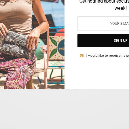
Get notified about exclu
BY
VOLTA MAGAZINE
week!
22 ΦΕΒΡΟΥΑΡΊΟΥ, 2024
3 MINS READ
0 SHARES
SIGN UP
I would like to receive new
Tamara Vucic – Η Πρώτη Κυρία της
Δημοκρατίας της Σερβίας
BY
ADA ILIOPOULOU
14 ΦΕΒΡΟΥΑΡΊΟΥ, 2024
7 MINS READ
0 SHARES