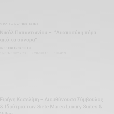
ΑΠΌΨΕΙΣ & ΣΥΝΕΝΤΕΎΞΕΙΣ
Νικόλ Παπαντωνίου – “Δικαιοσύνη πέρα
από τα σύνορα”
BY
FOTINI ANDROULAKI
3 ΝΟΕΜΒΡΊΟΥ, 2024
5 MINS READ
0 SHARES
Ειρήνη Κασελίμη – Διευθύνουσα Σύμβουλος
& Ιδρύτρια των Siete Mares Luxury Suites &
Villas