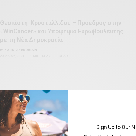
Θεοπίστη Κρυσταλλίδου – Πρόεδρος στην
«WinCancer» και Υποψήφια Ευρωβουλευτής
με τη Νέα Δημοκρατία
BY
FOTINI ANDROULAKI
20 ΜΑΪ́ΟΥ, 2024
2 MINS READ
0 SHARES
ΑΠΌΨΕΙΣ & ΣΥΝΕΝΤΕΎΞΕΙΣ
Τζένη Σιάχου – Η πολυτάλαντη
πολιτεύτρια, επιχειρηματίας κι
Sign Up to Our N
εκπαιδευτικόςΤζένη Σιάχου –