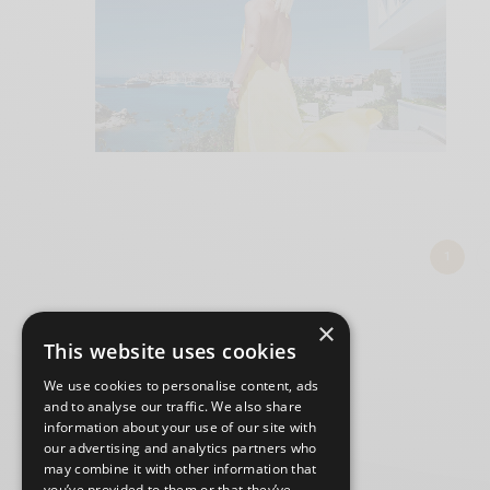
1
×
This website uses cookies
We use cookies to personalise content, ads
and to analyse our traffic. We also share
information about your use of our site with
our advertising and analytics partners who
may combine it with other information that
you’ve provided to them or that they’ve