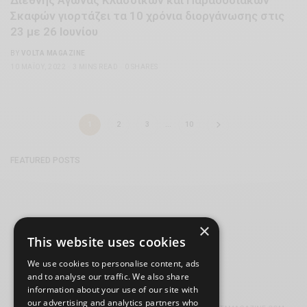
Διεθνής Αγώνας Κλασσικών και Παραδοσιακών
Σκαφών γιορτάζει τα 10 χρόνια διοργάνωσης στις
23 με 26 Ιουνίου
BY
VOLTA MAGAZINE
10 ΜΑΪ́ΟΥ, 2022
3 MINS READ
0 SHARES
1
2
3
…
10
FEATURED POSTS
×
This website uses cookies
We use cookies to personalise content, ads
and to analyse our traffic. We also share
information about your use of our site with
our advertising and analytics partners who