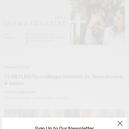
ΕΠΙΚΑΙΡΌΤΗΤΑ
Το METLEN Πρωτάθλημα Ιππασίας σε Θεσσαλονίκη
& Αθήνα
BY
VOLTA MAGAZINE
22 ΙΟΥΝΊΟΥ, 2024
3 MINS READ
0 SHARES
Sign Up to Our Newsletter