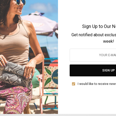
ΒΊΝΤΕΟ
Elie Saab – Άνοιξη 2021 “Μια Νέα Αυγή”
Sign Up to Our N
Get notified about exclu
BY
VOLTA MAGAZINE
week!
17 ΙΑΝΟΥΑΡΊΟΥ, 2021
1 MIN READ
0 SHARES
SIGN UP
I would like to receive new
ΒΊΝΤΕΟ
Παρουσίαση της κολεξιόν Spring 2021 της
CHANEL στο Grand Palais
BY
VOLTA MAGAZINE