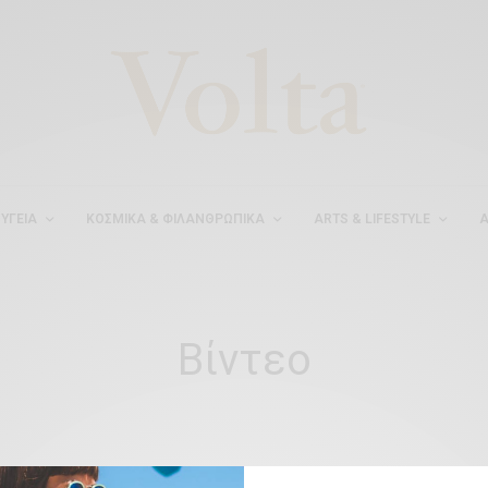
ΥΓΕΊΑ
ΚΟΣΜΙΚΆ & ΦΙΛΑΝΘΡΩΠΙΚΆ
ARTS & LIFESTYLE
Α
Βίντεο