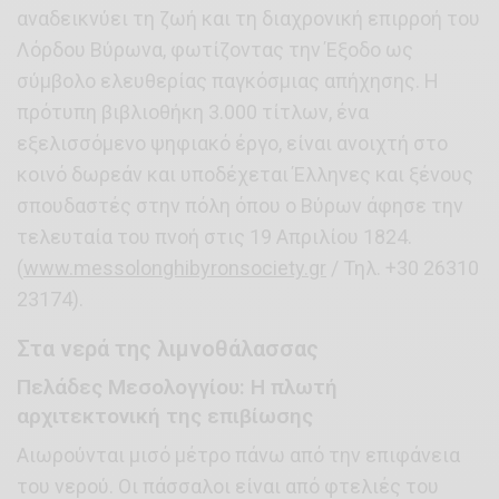
αναδεικνύει τη ζωή και τη διαχρονική επιρροή του
Λόρδου Βύρωνα, φωτίζοντας την Έξοδο ως
σύμβολο ελευθερίας παγκόσμιας απήχησης. Η
πρότυπη βιβλιοθήκη 3.000 τίτλων, ένα
εξελισσόμενο ψηφιακό έργο, είναι ανοιχτή στο
κοινό δωρεάν και υποδέχεται Έλληνες και ξένους
σπουδαστές στην πόλη όπου ο Βύρων άφησε την
τελευταία του πνοή στις 19 Απριλίου 1824.
(
www.messolonghibyronsociety.gr
/ Τηλ. +30 26310
23174).
Στα νερά της λιμνοθάλασσας
Πελάδες Μεσολογγίου: Η πλωτή
αρχιτεκτονική της επιβίωσης
Αιωρούνται μισό μέτρο πάνω από την επιφάνεια
του νερού. Οι πάσσαλοι είναι από φτελιές του