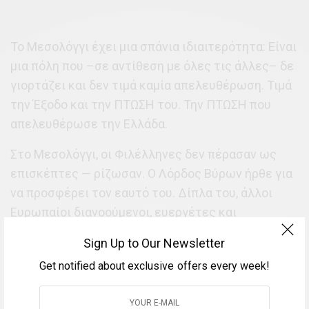
Το Μεσολόγγι έχει μια σπάνια ιδιαιτερότητα: Είναι
μια πόλη που –σε αντίθεση με όλες τις άλλες– δε
γιορτάζει και δεν τιμά καμία απελευθέρωση. Τιμά
την Έξοδο και την ΠΤΩΣΗ του. Την ΠΤΩΣΗ που
απελευθέρωσε την Ελλάδα.
Στο Μεσολόγγι, οι Φιλέλληνες δεν πέρασαν ως
επισκέπτες — ρίζωσαν. Ο Λόρδος Βύρων ήρθε για
να προσφέρει τον εαυτό του. Δίπλα του, άλλοι
Ευρωπαίοι διανοούμενοι, ευεργέτες και
αγωνιστές ένωσαν τη μοίρα τους με μια μικρή,
Sign Up to Our Newsletter
πολιορκημένη πόλη που αντιστάθηκε.
Get notified about exclusive offers every week!
Ο Διονύσιος Σολωμός, χωρίς να κρατήσει όπλο,
όπλισε τη γλώσσα. Από τη συγκλονιστική πράξη