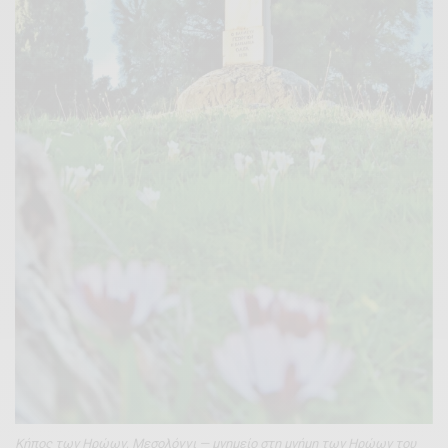
Κήπος των Ηρώων, Μεσολόγγι — μνημείο στη μνήμη των Ηρώων του