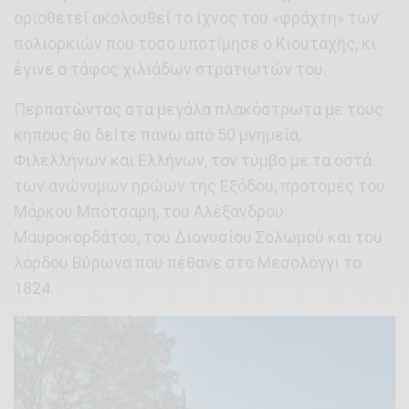
οριοθετεί ακολουθεί το ίχνος του «φράχτη» των
πολιορκιών που τόσο υποτίμησε ο Κιουταχής, κι
έγινε ο τάφος χιλιάδων στρατιωτών του.
Περπατώντας στα μεγάλα πλακόστρωτα με τους
κήπους θα δείτε πάνω από 50 μνημεία,
Φιλελλήνων και Ελλήνων, τον τύμβο με τα οστά
των ανώνυμων ηρώων της Εξόδου, προτομές του
Μάρκου Μπότσαρη, του Αλέξανδρου
Μαυροκορδάτου, του Διονυσίου Σολωμού και του
λόρδου Βύρωνα που πέθανε στο Μεσολόγγι το
1824.