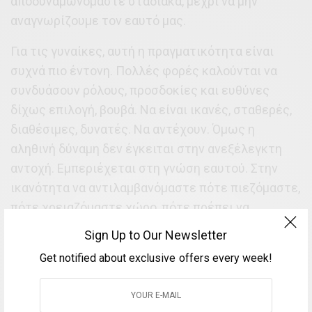
αποδυναμωνόμαστε σταδιακά, μέχρι να μην
αναγνωρίζουμε τον εαυτό μας.
Για τις γυναίκες, αυτή η πραγματικότητα είναι
συχνά πιο έντονη. Πολλές φορές καλούνται να
συνδυάσουν ρόλους, προσδοκίες και ευθύνες
δίχως επιλογή, βουβά. Να είναι ικανές, σταθερές,
διαθέσιμες, δυνατές. Να αντέχουν. Όμως η
αληθινή δύναμη δεν έγκειται στην ανεξέλεγκτη
αντοχή. Εμπεριέχεται στη γνώση εαυτού. Στην
ικανότητα να αντιλαμβανόμαστε πότε πιεζόμαστε,
πότε χρειαζόμαστε χώρο, πότε πρέπει να
διαφοροποιήσουμε το ρυθμό μας, πότε να πούμε
Sign Up to Our Newsletter
όχι.
Get notified about exclusive offers every week!
SEE ALSO
Hellenic Heritage: Το νέο ψηφιακό
οικοσύστημα πολιτιστικών