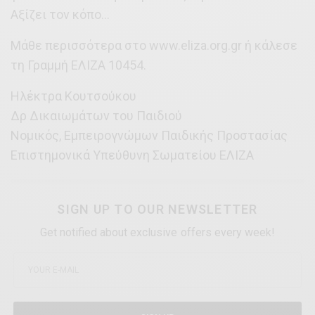
Αξίζει τον κόπο…
Μάθε περισσότερα στο www.eliza.org.gr ή κάλεσε
τη Γραμμή ΕΛΙΖΑ 10454.
Ηλέκτρα Κουτσούκου
Δρ Δικαιωμάτων του Παιδιού
Νομικός, Εμπειρογνώμων Παιδικής Προστασίας
Επιστημονικά Υπεύθυνη Σωματείου ΕΛΙΖΑ
SIGN UP TO OUR NEWSLETTER
Get notified about exclusive offers every week!