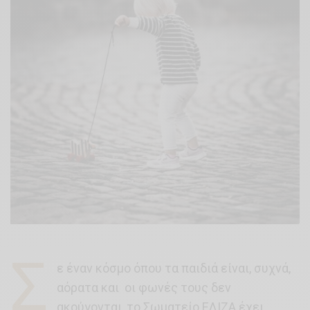
Σ
ε έναν κόσμο όπου τα παιδιά είναι, συχνά,
αόρατα και οι φωνές τους δεν
ακούγονται, το Σωματείο ΕΛΙΖΑ έχει