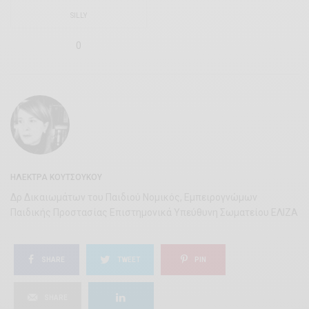
SILLY
0
ΗΛΕΚΤΡΑ ΚΟΥΤΣΟΎΚΟΥ
Δρ Δικαιωμάτων του Παιδιού Νομικός, Εμπειρογνώμων
Παιδικής Προστασίας Επιστημονικά Υπεύθυνη Σωματείου ΕΛΙΖΑ
SHARE
TWEET
PIN
SHARE