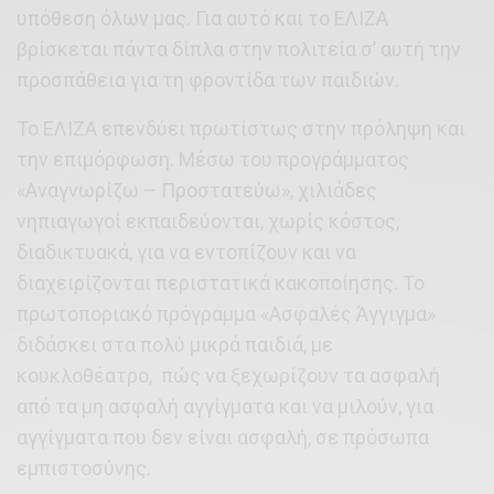
υπόθεση όλων μας. Για αυτό και το ΕΛΙΖΑ
βρίσκεται πάντα δίπλα στην πολιτεία σ’ αυτή την
προσπάθεια για τη φροντίδα των παιδιών.
Το ΕΛΙΖΑ επενδύει πρωτίστως στην πρόληψη και
την επιμόρφωση. Μέσω του προγράμματος
«Αναγνωρίζω – Προστατεύω», χιλιάδες
νηπιαγωγοί εκπαιδεύονται, χωρίς κόστος,
διαδικτυακά, για να εντοπίζουν και να
διαχειρίζονται περιστατικά κακοποίησης. Το
πρωτοποριακό πρόγραμμα «Ασφαλές Άγγιγμα»
διδάσκει στα πολύ μικρά παιδιά, με
κουκλοθέατρο, πώς να ξεχωρίζουν τα ασφαλή
από τα μη ασφαλή αγγίγματα και να μιλούν, για
αγγίγματα που δεν είναι ασφαλή, σε πρόσωπα
εμπιστοσύνης.