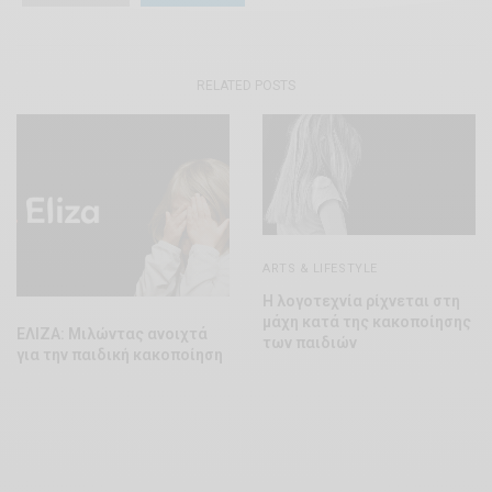
RELATED POSTS
ARTS & LIFESTYLE
Η λογοτεχνία ρίχνεται στη
μάχη κατά της κακοποίησης
ΕΛΙΖΑ: Μιλώντας ανοιχτά
των παιδιών
για την παιδική κακοποίηση