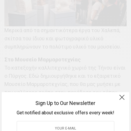
Μερικά από τα σημαντικότερα έργα του Χαλεπά,
σκίτσα του ίδιου και φωτογραφικό υλικό
συμπληρώνουν το πολύτιμο υλικό του μουσείου.
Στο Μουσείο Μαρμαροτεχνίας
Το κατεξοχήν καλλιτεχνικό χωριό της Τήνου είναι
ο Πύργος. Εδώ δημιουργήθηκε και το εξαιρετικό
Μουσείο Μαρμαροτεχνίας, που θα μας μυήσει με
τον καλύτερο τρόπο στην παράδοση του τόπου
στη μαρμαρογλυπτική στο διάβα του χρόνου…
Sign Up to Our Newsletter
Get notified about exclusive offers every week!