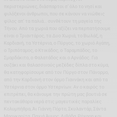
περιστεριώνες, διάσπαρτοι σ’ όλο το νησί και
φιλόξενοι άνθρωποι, που σε κάνουν να νιώθεις
φίλος απ’ τα παλιά… συνθέτουν τη μαγεία της
Τήνου. Από τα χωριά που αξίζει να περπατήσουμε
είναι ο Τριαντάρος, τα Δυο Χωριά, το Βωλάξ, η
Καρδιανή, τα Υστέρνια, ο Πύργος, το χωριό Αγάπη,
ο Τριπόταμος, ο Κτικάδος, ο Ταραμπάδος, το
Σμαρδάκιτο, ο Φαλατάδος και ο Αρνάδος. Για
ουζάκι και θαλασσινούς μεζέδες δίπλα στο κύμα,
θα κατηφορίσουμε από τον Πύργο στον Πάνορμο,
από την Καρδιανή στον όρμο Γιαννάκη και από τα
Υστέρνια στον όρμο Υστερνίων. Αν ο καιρός το
επιτρέπει, θα κάνουμε την πρώτη μας βουτιά σε
πεντακάθαρα νερά στις μαγευτικές παραλίες
Κολυμπήθρα, Άι Γιάννη Πόρτο, Σκυλαντάρ, Σάντα
Μαργκαρίτα, Παχιά Άμμος, Λιβάδα, Ρόχαρη και