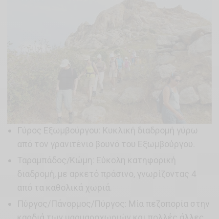
Γύρος Εξωμβούργου: Kυκλική διαδρομή γύρω
από τον γρανιτένιο βουνό του Εξωμβούργου.
Ταραμπάδος/Κώμη: Εύκολη κατηφορική
διαδρομή, με αρκετό πράσινο, γνωρίζοντας 4
από τα καθολικά χωριά.
Πύργος/Πάνορμος/Πύργος: Μία πεζοπορία στην
καρδιά των μαρμαροχωριών και πολλές άλλες