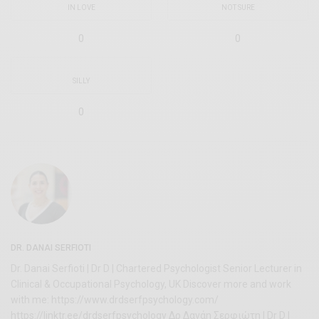
IN LOVE
NOT SURE
0
0
SILLY
0
DR. DANAI SERFIOTI
Dr. Danai Serfioti | Dr D | Chartered Psychologist Senior Lecturer in
Clinical & Occupational Psychology, UK Discover more and work
with me: https://www.drdserfpsychology.com/
https://linktr.ee/drdserfpsychology Δρ Δανάη Σερφιώτη | Dr D |