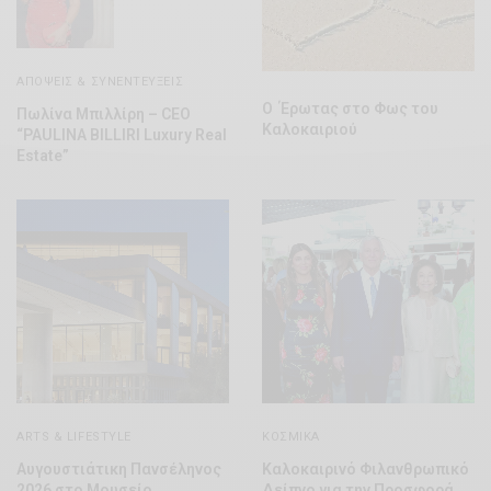
ΑΠΌΨΕΙΣ & ΣΥΝΕΝΤΕΎΞΕΙΣ
Ο Έρωτας στο Φως του
Πωλίνα Μπιλλίρη – CEO
Καλοκαιριού
“PAULINA BILLIRI Luxury Real
Estate”
ARTS & LIFESTYLE
ΚΟΣΜΙΚΆ
Αυγουστιάτικη Πανσέληνος
Καλοκαιρινό Φιλανθρωπικό
2026 στο Μουσείο
Δείπνο για την Προσφορά