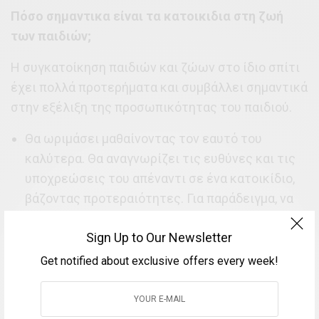
Πόσο σημαντικα είναι τα κατοικιδια στη ζωή
των παιδιών;
Η συγκατοίκηση παιδιών και ζώων στο ίδιο σπίτι
έχει πολλά προτερήματα και συμβάλλει σημαντικά
στην εξέλιξη της προσωπικότητας του παιδιού.
Θα ωριμάσει μαθαίνοντας τον εαυτό του
καλύτερα. Θα αναγνωρίζει τις ευθύνες και τις
υποχρεώσεις του απέναντι σε ένα κατοικίδιο,
βάζοντας προτεραιότητες. Για παράδειγμα, να
θυμηθεί να ταΐσει τη γάτα, η να πάει βόλτα με το
Sign Up to Our Newsletter
σκύλο πριν δει ταινία.
Get notified about exclusive offers every week!
Θα μάθει να σέβεται και να αγαπάει τα ζώα. Θα
αναπτύξει το αίσθημα της φροντίδας έχοντας
μελλοντικά μεγαλύτερη αίσθηση προσωπικής