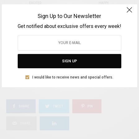
EXCITED
HAPPY
Sign Up to Our Newsletter
0
0
Get notified about exclusive offers every week!
IN LOVE
NOT SURE
0
0
SIGN UP
SILLY
I would like to receive news and special offers.
0
SHARE
TWEET
PIN
SHARE