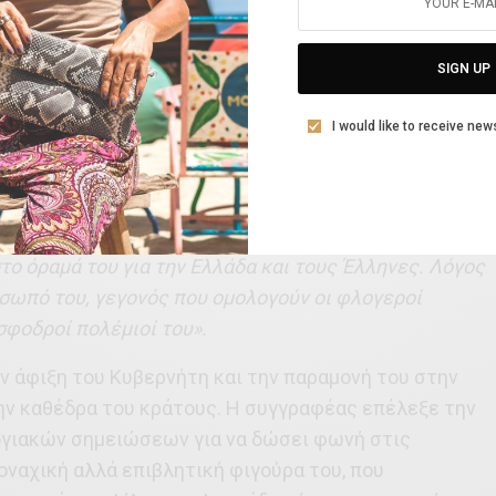
ης Αίγινας»
της
Μαρίας Ανδρικοπούλου
είναι το
ρές ιστορίες για Μεγάλα γεγονότα
των
εκδόσεων
SIGN UP
ιστολογραφία του, φιλοξενεί τον πρώτο Κυβερνήτη
φωνή και με τον τρόπο που πέρασε στην ιστορική μας
I would like to receive new
ν σκοπό του»,
σημειώνει η Βασιλική Τζόκα, η οποία
φορεμένος Κερκυραίος, η ασκητική, ανεπιτήδευτη
οντικό του Βούλγαρη στην Αίγινα, βλέπει από το
 φυτρώνουν και δίνει μάχες με τον λόγο του,
 όραμά του για την Ελλάδα και τους Έλληνες. Λόγος
όσωπό του, γεγονός που ομολογούν οι φλογεροί
σφοδροί πολέμιοί του».
ν άφιξη του Κυβερνήτη και την παραμονή του στην
την καθέδρα του κράτους. Η συγγραφέας επέλεξε την
γιακών σημειώσεων για να δώσει φωνή στις
οναχική αλλά επιβλητική φιγούρα του, που