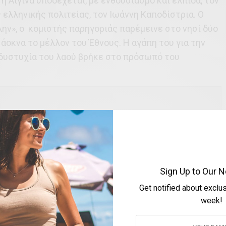
 η Αίγινα υποδέχεται, με ενθουσιασμό και ελπίδα, τον
ελληνικής πολιτείας, τον Ιωάννη Καποδίστρια. Ο
ν», ο κομιστής παρηγοριάς παρέμεινε στο νησί δύο
 άοκνα το μέλλον του Έθνους. Η αγάπη του για την
 δυστυχία του λαού βρήκε στο πρόσωπό του
ρνήτη στον χρόνο και τον συντροφεύουμε στον
ύμε τη δική του φωνή: «Η γη είναι καμένη από τα
άφια παραμελημένα, αφού οι δουλευτές τους είχαν
Sign Up to Our N
θλιωμένος από τις κακουχίες και την πείνα. Μα αυτό
Get notified about exclu
ω, να πατάξω τη σιτοδεία, να κάνω τον χέρσο τόπο
week!