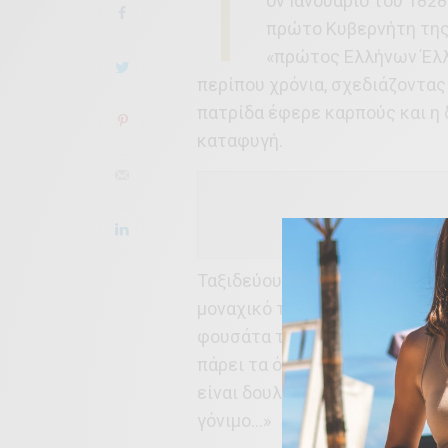
Τ
ον Ιανουάριο του 1828
πρώτο Κυβερνήτη της 
«πρώτος Ελλήνων Έλλη
περίπου χρόνια, σχεδιάζοντας
πατρίδα έφερε καρπούς και η
καταφυγή.
Ταξιδεύουμε μαζί με τον Κυβε
μοναχικό του δρόμο, καθώς ακο
φουσάτα του Ιμπραήμ, τα χωρ
πάρει τα όπλα, και ο λαός εξα
είναι δουλειά μου να το αλλάξ
γόνιμο…»