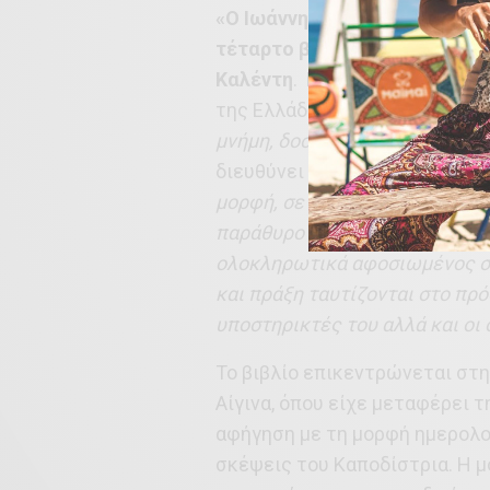
«Ο Ιωάννης και τα γεώμηλα τ
τέταρτο βιβλίο
στη σειρά
Μικ
Καλέντη
. Βασισμένο στην επ
της Ελλάδας,
«με τη δική του 
μνήμη, δοσμένος ολόψυχα στη
διευθύνει τη σειρά.
«Ο φραγκο
μορφή, σε ένα γραφείο στο αρχ
παράθυρο τα πρώτα γεώμηλα να
ολοκληρωτικά αφοσιωμένος στο
και πράξη ταυτίζονται στο πρ
υποστηρικτές του αλλά και οι 
Το βιβλίο επικεντρώνεται στη
Αίγινα, όπου είχε μεταφέρει 
αφήγηση με τη μορφή ημερολο
σκέψεις του Καποδίστρια. Η μ