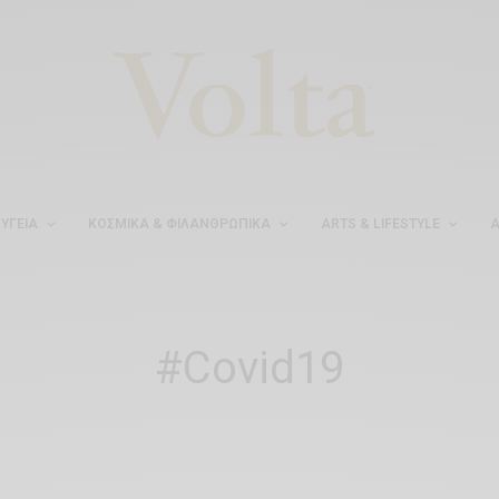
ΥΓΕΊΑ
ΚΟΣΜΙΚΆ & ΦΙΛΑΝΘΡΩΠΙΚΆ
ARTS & LIFESTYLE
Α
#Covid19