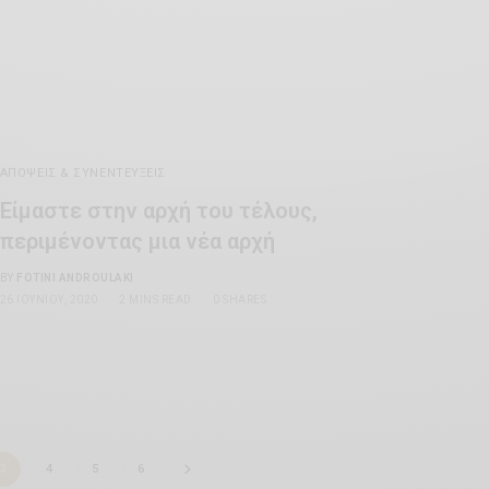
ΑΠΌΨΕΙΣ & ΣΥΝΕΝΤΕΎΞΕΙΣ
Είμαστε στην αρχή του τέλους,
περιμένοντας μια νέα αρχή
BY
FOTINI ANDROULAKI
26 ΙΟΥΝΊΟΥ, 2020
2 MINS READ
0 SHARES
3
4
5
6