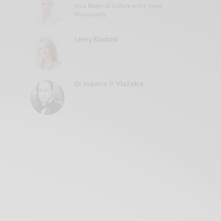
Vice Mayor of Culture at the Syros
Municipality
Lemy Kontoni
Dr Ioannis P. Vlazakis