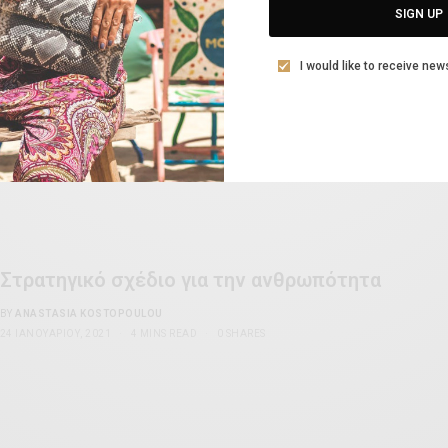
τιμήσει τα θύματα του κορωνοϊού.
SIGN UP
BY
VOLTA MAGAZINE
I would like to receive new
25 ΙΑΝΟΥΑΡΊΟΥ, 2021
2 MINS READ
0 SHARES
Στρατηγικό σχέδιο για την ανθρωπότητα
BY
ANASTASIA KOSTOPOULOU
24 ΙΑΝΟΥΑΡΊΟΥ, 2021
4 MINS READ
0 SHARES