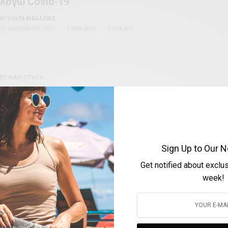
λόγω Covid-19
BY
VOLTA MAGAZINE
29 ΙΑΝΟΥΑΡΊΟΥ, 2021
1 MIN READ
0 SHARES
ΕΠΙΚΑΙΡΌΤΗΤΑ
Βρετανία: Κοκτέιλ φαρμάκων μειώνει στο
100% τον κίνδυνο από τον κορωνοϊό
BY
VOLTA MAGAZINE
27 ΙΑΝΟΥΑΡΊΟΥ, 2021
1 MIN READ
0 SHARES
Sign Up to Our N
Get notified about exclu
week!
ΕΠΙΚΑΙΡΌΤΗΤΑ
Ένας δημόσιος κήπος στο Λονδίνο θα