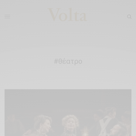
#θέατρο