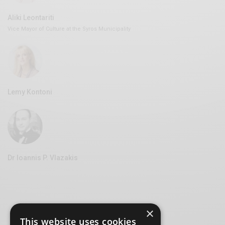
Aliki Leontariti
Vice Mayor of Culture at the Syros Municipality
Lemy Kontoni
Dr Ioannis P. Vlazakis
×
This website uses cookies