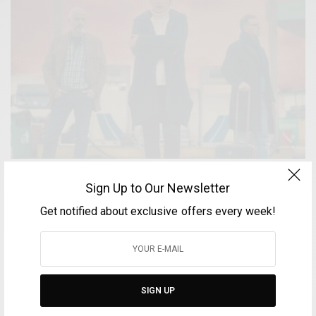
«Πώς να νικήσεις τη μοναξιά»: Ένα έργο με
Sign Up to Our Newsletter
σημαντικά υπαρξιακά ερωτήματα
Get notified about exclusive offers every week!
BY
VOLTA MAGAZINE
27 ΙΑΝΟΥΑΡΊΟΥ, 2022
2 MINS READ
0 SHARES
SIGN UP