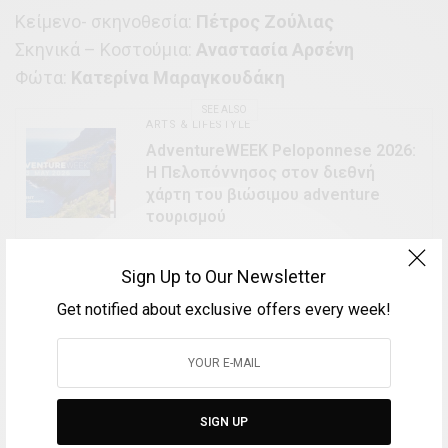
Κείμενο- σκηνοθεσία:
Πέτρος Ζούλιας
Σκηνικά – Κοστούμια:
Αναστασία Αρσένη
Φώτα:
Κατερίνα Μαραγκουδάκη
SEE ALSO
ARTS & LIFESTYLE
AdventureWEEK Peloponnese 2026:
Η Πελοπόννησος στον διεθνή
χάρτη του βιώσιμου adventure
τουρισμού
Sign Up to Our Newsletter
Μουσική επιμέλεια:
Παναγιώτης Αυγερινός
Φωτογραφίες:
Μαριλένα Αναστασιάδου
Get notified about exclusive offers every week!
Πρωταγωνιστούν:
Νένα Μεντή, Έρση
Μαλικένζου, Ευγενία Δημητροπούλου,
Χριστιάννα Ματζουράνη, Μαριάννα Τουντασάκη,
SIGN UP
Έφη Σακελλαρίου.