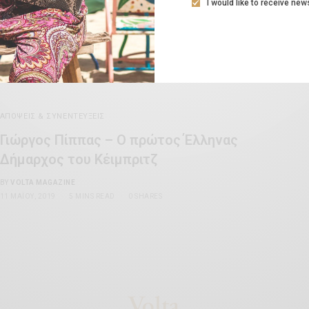
I would like to receive new
BY
FOTINI ANDROULAKI
12 ΑΥΓΟΎΣΤΟΥ, 2019
3 MINS READ
0 SHARES
ΑΠΌΨΕΙΣ & ΣΥΝΕΝΤΕΎΞΕΙΣ
Γιώργος Πίππας – Ο πρώτος Έλληνας
Δήμαρχος του Κέιμπριτζ
BY
VOLTA MAGAZINE
11 ΜΑΪ́ΟΥ, 2019
5 MINS READ
0 SHARES