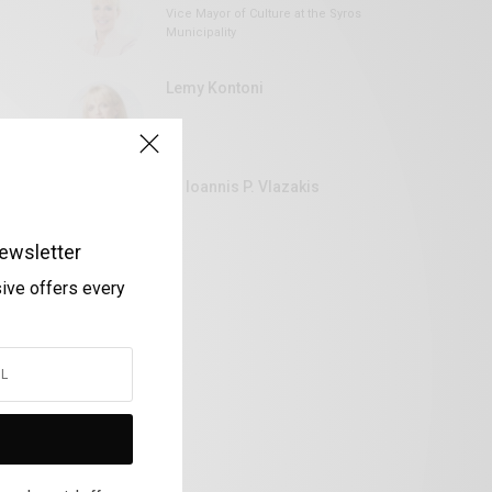
Vice Mayor of Culture at the Syros
Municipality
Lemy Kontoni
Dr Ioannis P. Vlazakis
ewsletter
sive offers every