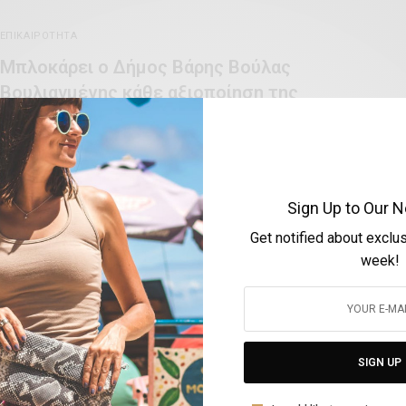
ΕΠΙΚΑΙΡΌΤΗΤΑ
Μπλοκάρει ο Δήμος Βάρης Βούλας
Βουλιαγμένης κάθε αξιοποίηση της
εκκλησιαστικής περιουσίας
BY
VOLTA MAGAZINE
16 ΜΑΡΤΊΟΥ, 2021
3 MINS READ
0 SHARES
Sign Up to Our N
Get notified about exclu
week!
ΑΠΌΨΕΙΣ & ΣΥΝΕΝΤΕΎΞΕΙΣ
Πέτρος Δούκας, Δήμαρχος Σπάρτης : “Είναι
χρέος και τιμή μου να υπηρετήσω μια από
SIGN UP
τις πιο ιστορικές πόλεις του κόσμου”