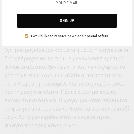
τέλος μία δόση αγάπης, θαλπωρή και ζεστασιά για
αυτούς που μαγειρεύεις.
SIGN UP
Στο σπίτι σας ποιο φαγητά αγαπάτε να τρώτε
πιο πολύ;
I would like to receive news and special offers.
Ό,τι μου μαγείρευαν και μένα η μαμά, η γιαγιά και οι
δύο υπέροχες θείες που με μεγάλωσαν! Κρητικά
φαγάκια αλλά και ξενόφερτα. Και τα τσιγαριαστά
χόρτα με τους χοχλιούς αλλά και το παστιτσάκι
με την αφράτη μπεσαμέλ. Και το λυχναράκι αλλά
και τη μους σοκολάτα! Πάντα όμως με πρώτη
έννοια το καλό υλικό! Η γιαγιά μου όταν τελείωνα
το φαγητό μου, μου έλεγε «Καλό να σου κάνει παιδί
μου». Αυτό μαγειρεύω στην οικογένεια μου.
Φαγητό που τους κάνει καλό!