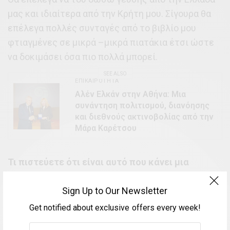
μας και ιδιαίτερα από την Κρήτη μου. Σίγουρα θα
επέλεγα πολλές συνταγές από το βιβλίο μου
φτιαγμένες σε μικρά –μικρά πιατάκια έτσι ώστε
να δοκιμάσει όσα πιο πολλά μπορεί.
SEE ALSO
ΕΠΙΚΑΙΡΌΤΗΤΑ
Αλέν Ελκάν στην Αθήνα: Μια
συνάντηση πολιτισμού, διανόησης
και διεθνούς ακτινοβολίας από την
Μάρα Καρέτσου
Τι πιστεύετε ότι είναι αυτό που κάνει μια
συνταγή επιτυχημένη και πεντανόστιμη;
Sign Up to Our Newsletter
Το έχω πει πολλές φορές όσα χρόνια ασχολούμαι
Get notified about exclusive offers every week!
με την μαγειρική. Αλήθεια , άριστη πρώτη ύλη και
σωστό μαγείρεμα. Σωστέ οδηγίες, πάντα στο