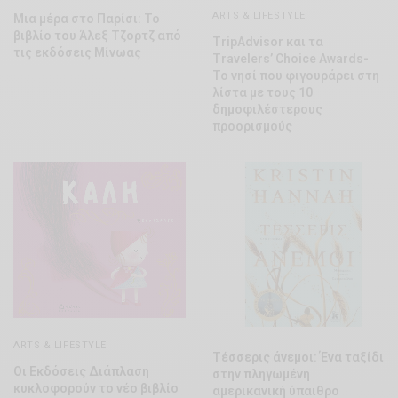
ARTS & LIFESTYLE
Μια μέρα στο Παρίσι: Το
βιβλίο του Άλεξ Τζορτζ από
TripAdvisor και τα
τις εκδόσεις Μίνωας
Travelers’ Choice Awards-
Το νησί που φιγουράρει στη
λίστα με τους 10
δημοφιλέστερους
προορισμούς
ARTS & LIFESTYLE
Τέσσερις άνεμοι: Ένα ταξίδι
Οι Εκδόσεις Διάπλαση
στην πληγωμένη
κυκλοφορούν το νέο βιβλίο
αμερικανική ύπαιθρο