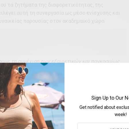
ου τα ζητήματα της διαφορετικότητας, της
πιλέγει αυτή τη συνεργασία ως μέσο ενίσχυσης και
υναικείας παρουσίας στον ακαδημαϊκό χώρο.
ουμε τη συνέχιση των εξαιρετικών και παγκοσμίως
υδών που έχουν μακρά παράδοση στο Cambridge, με
ς Καθηγήτριες Mary Beard και Pat Easterling
»,
ατος Ωνάση, Αντώνης Σ. Παπαδημητρίου.
Sign Up to Our N
νταξιοδότηση της Καθηγήτριας Dame Mary Beard, η
ip θα διασφαλίσει την εμβριθή κληρονομιά της στη
Get notified about exclu
ην προβολή των κλασικών σπουδών. Το 2022, η
week!
από τις πιο γνωστές κλασικίστριες της Βρετανίας, η