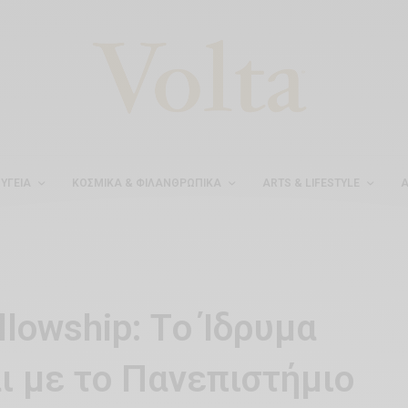
ΥΓΕΊΑ
ΚΟΣΜΙΚΆ & ΦΙΛΑΝΘΡΩΠΙΚΆ
ARTS & LIFESTYLE
Α
llowship: Tο Ίδρυμα
ι με το Πανεπιστήμιο