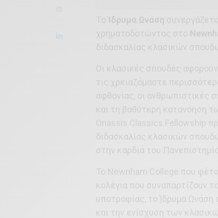
Tο
Ίδρυμα Ωνάση
συνεργάζετα
χρηματοδοτώντας στο
Newnh
διδασκαλίας κλασικών σπουδ
Οι κλασικές σπουδές αφορούν 
τις χρειαζόμαστε περισσότερο
αφθονίας, οι ανθρωπιστικές σ
και τη βαθύτερη κατανόηση τω
Onassis Classics Fellowship π
διδασκαλίας κλασικών σπουδ
στην καρδιά του Πανεπιστημίο
Το Newnham College που φέτος
κολέγια που συναπαρτίζουν τ
υποτροφίας, το
Ί
δρυμα Ωνάση σ
και την ενίσχυση των κλασικώ