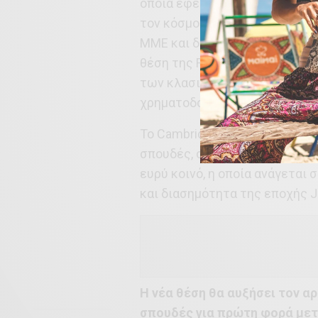
οποία έφερε τις κλασικές σπ
τον κόσμο μέσα από αναρίθμη
ΜΜΕ και δημοσιεύσεις της, θα
θέση της Fellow Κλασικών Σπ
των κλασικών σπουδών στο Κο
χρηματοδοτούμενη θέση Κλασ
Το Cambridge έχει μια μακρά
σπουδές, σε συνδυασμό με μι
ευρύ κοινό, η οποία ανάγεται 
και διασημότητα της εποχής J
Η νέα θέση θα αυξήσει τον 
σπουδές για πρώτη φορά μετ