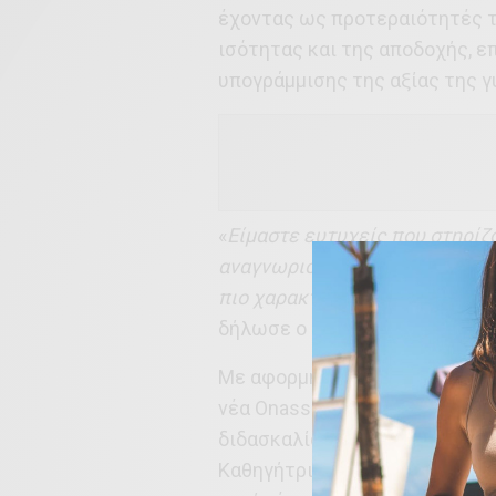
έχοντας ως προτεραιότητές τ
ισότητας και της αποδοχής, ε
υπογράμμισης της αξίας της γ
«
Είμαστε ευτυχείς που στηρίζ
αναγνωρισμένων κλασικών σπο
πιο χαρακτηριστικές μορφές τι
δήλωσε ο Πρόεδρος του Ιδρύμ
Με αφορμή την επικείμενη συ
νέα Onassis Classics Fellowsh
διδασκαλία, την έρευνα και τ
Καθηγήτρια Dame Mary Beard, 