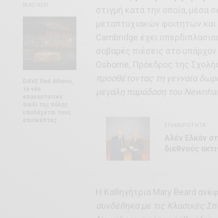
READ NEXT
στιγμή κατά την οποία, μέσα 
μεταπτυχιακών φοιτητών και 
Cambridge έχει υπερδιπλασιασ
σοβαρές πιέσεις στο υπάρχον
Osborne, Πρόεδρος της Σχολή
προσθέτοντας τη γενναία δωρε
DAVE Red Athens,
το νέο
μεγάλη παράδοση του Newnham
επαναστατικό
παιδί της πόλης
υποδέχεται τους
επισκέπτες
ΕΠΙΚΑΙΡΌΤΗΤΑ
Αλέν Ελκάν στ
διεθνούς ακτ
Η Καθηγήτρια Mary Beard ανέφ
συνδέθηκα με τις Κλασικές Σπ