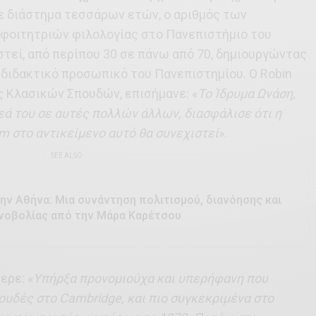
σε διάστημα τεσσάρων ετών, ο αριθμός των
φοιτητριών φιλολογίας στο Πανεπιστήμιο του
τεί, από περίπου 30 σε πάνω από 70, δημιουργώντας
 διδακτικό προσωπικό του Πανεπιστημίου. Ο Robin
ς Κλασικών Σπουδών, επισήμανε: «
Το Ίδρυμα Ωνάση,
ά του σε αυτές πολλών άλλων, διασφάλισε ότι η
 στο αντικείμενο αυτό θα συνεχιστεί
».
SEE ALSO
ην Αθήνα: Μια συνάντηση πολιτισμού, διανόησης και
ινοβολίας από την Μάρα Καρέτσου
ερε: «
Υπήρξα προνομιούχα και υπερήφανη που
ουδές στο Cambridge, και πιο συγκεκριμένα στο