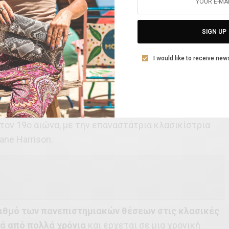
ουδές σε ένα κοινό εκατομμυρίων ανθρώπων σε όλο
τες ιστορικές εκπομπές στο BBC, εμφανίσεις στα
 συνταξιοδοτηθεί μετά από σχεδόν 40 χρόνια στη
SIGN UP
ουδών στο Newnham. Η κληρονομιά της και το μέλλον
λέγιο αυτό διασφαλίζονται χάρη σε μια πλήρως
I would like to receive new
ικών Σπουδών.
 παράδοση πρωτοποριακής έρευνας στις κλασικές
α τεράστια επίδραση στην πρόσληψή τους από το
στον 19ο αιώνα, με την επαναστάτρια κλασικίστρια
ane Harrison.
αριθμό των πανεπιστημιακών θέσεων στις κλασικές
ά από πολλά χρόνια
και έρχεται σε μια χρονική