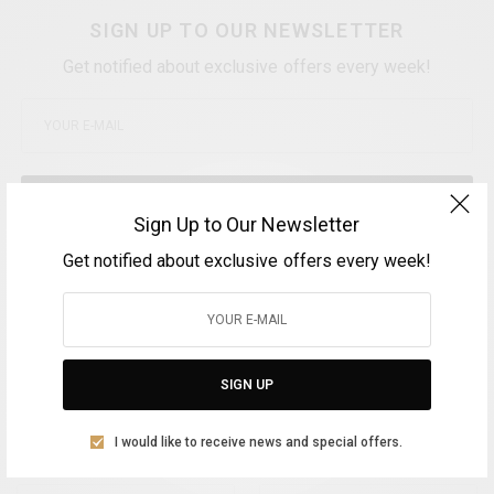
SIGN UP TO OUR NEWSLETTER
Get notified about exclusive offers every week!
SIGN UP
Sign Up to Our Newsletter
I would like to receive news and special offers.
Get notified about exclusive offers every week!
TAGS
#COVID19
#COVID19
#COVID19
#COVID19
#EOI
#ΑΓΩΝΕΣ
#ΙΠΠΑΣΙΑ
#ΙΠΠΙΚΑΑΘΛΗΜΑΤΑ
#ΟΛΥΜΠΙΑΚΟΚΕΝΤΡΟΙΠΠΑΣΙΑΣ
SIGN UP
I would like to receive news and special offers.
WHAT'S YOUR REACTION?