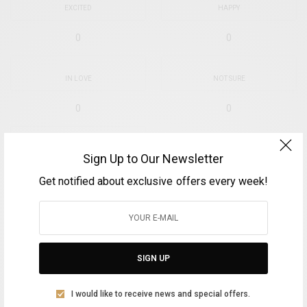
EXCITED
HAPPY
0
0
IN LOVE
NOT SURE
0
0
SILLY
Sign Up to Our Newsletter
0
Get notified about exclusive offers every week!
SHARE
TWEET
PIN
SIGN UP
SHARE
I would like to receive news and special offers.