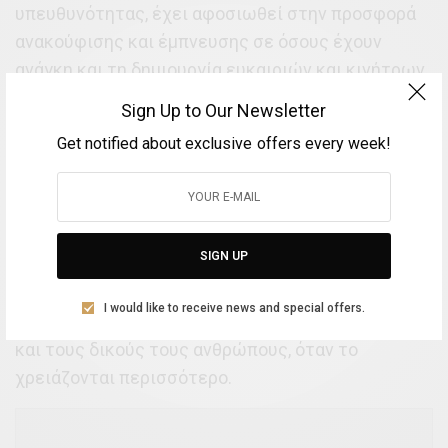
υπευθυνότητας, έχει αφοσιωθεί στην προσφορά
ανακούφισης και έμπνευσης σε όσους έχουν
ανάγκη και τη δημιουργία ευκαιριών και κινήτρων
για όσους οραματίζονται έναν καλύτερο κόσμο. Η
Sign Up to Our Newsletter
πολύτιμη συνεργασία της Disney με τον
Get notified about exclusive offers every week!
εθελοντικό, μη κερδοσκοπικό Οργανισμό «Το
Χαμόγελο του Παιδιού», είναι ένα απτό παράδειγμα
για το πώς η ανάπτυξη συνεργιών, συμβάλει στην
ενίσχυση της συναισθηματικής ανθεκτικότητας.
SIGN UP
Μαζί τους, αξιοποιούμε τη δύναμη της μάρκας,
των ιστοριών και χαρακτήρων της Disney για να
I would like to receive news and special offers.
δημιουργούμε «Στιγμές που Αξίζουν» για παιδιά
και τους δικούς τους ανθρώπους, όταν το
χρειάζονται περισσότερο.