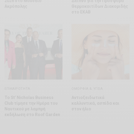
2026 στο Μουσείο
Δείπνο για την Προσφορά
Ακρόπολης
Θερμοκοιτίδων Διακομιδής
στο ΕΚΑΒ
ΕΠΙΚΑΙΡΌΤΗΤΑ
ΟΜΟΡΦΊΑ & ΥΓΕΊΑ
Το St’ Nicholas Business
Αντιοξειδωτικά
Club τίμησε την Ημέρα του
καλλυντικά, ασπίδα και
Ναυτικού με λαμπρή
στον ήλιο
εκδήλωση στο Roof Garden