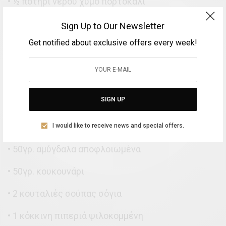
• ½ ποτήρι νερού χυμό πορτοκάλι
SEE ALSO
Sign Up to Our Newsletter
ΟΜΟΡΦΊΑ & ΥΓΕΊΑ
Καμπανάκι κινδύνου από τους
Get notified about exclusive offers every week!
ειδικούς: Οι οθόνες
«επαναπρογραμματίζουν» τον
παιδικό εγκέφαλο
SIGN UP
• 2/3 ποτήρι νερού ελαιόλαδο
• 400γρ. κάστανα καθαρισμένα
I would like to receive news and special offers.
• 50γρ. αμύγδαλα αποφλοιωμένα
• 50γρ. κουκουνάρι
• 2 κουταλιές σούπας σόγια
• 1 κόκκινη πιπεριά ψιλοκομμένη