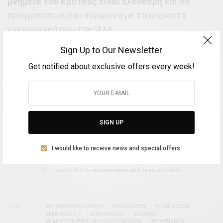
μνημεία του κράτους είναι ελεύθερη
και θα
πραγματοποιείται σύμφωνα με τα ισχύοντα
υγειονομικά πρωτόκολλα.
Sign Up to Our Newsletter
Get notified about exclusive offers every week!
SIGN UP TO OUR NEWSLETTER
Get notified about exclusive offers every week!
SIGN UP
SIGN UP
I would like to receive news and special offers.
I would like to receive news and special offers.
TAGS
#ΑΡΧΑΙΟΛΟΓΙΚΟΙΧΩΡΟΙ
#ΕΚΔΗΛΩΣΕΙΣ
#ΕΚΔΗΛΩΣΕΙΣ
#ΕΚΔΗΛΩΣΕΙΣ
#ΕΚΔΗΛΩΣΕΙΣ
#ΕΛΛΑΔΑ
#ΗΜΕΡΕΣΠΟΛΙΤΙΣΤΙΚΗΣΚΛΗΡΟΝΟΜΙΑΣ
#ΠΟΛΙΤΙΣΜΟΣ