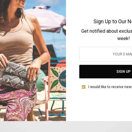
Zeta Karaspiliou
2 ARTICLES PUBLISHED
|
FOLLOW:
Sign Up to Our N
Get notified about exclu
week!
ARTS & LIFESTYLE
Μαρία Αντύπα: Μία Ελληνίδα Πρεσβειρα του
SIGN UP
Πολιτισμού στο Λονδίνο
BY
ZETA KARASPILIOU
I would like to receive new
26 ΙΟΥΝΊΟΥ, 2020
4 MINS READ
0 SHARES