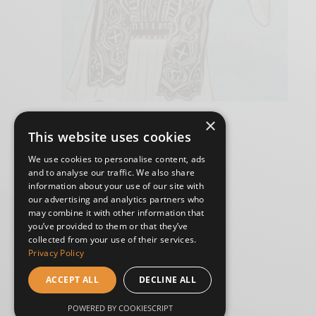
×
This website uses cookies
We use cookies to personalise content, ads
and to analyse our traffic. We also share
information about your use of our site with
our advertising and analytics partners who
may combine it with other information that
you’ve provided to them or that they’ve
collected from your use of their services.
Privacy Policy
ACCEPT ALL
DECLINE ALL
POWERED BY COOKIESCRIPT