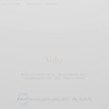
4 ΜΑΡΤΊΟΥ, 2021
1 MIN READ
0 SHARES
© 2026 VOLTA MAGAZINE. ALL RIGHTS RESERVED.
ABOUT
VOLTAMAGAZINE.COM
•
TERMS
•
PRIVACY
•
COOKIES
Πιστοποιημένο μέλος Μ.Η.Τ. (Αρ. 262076)