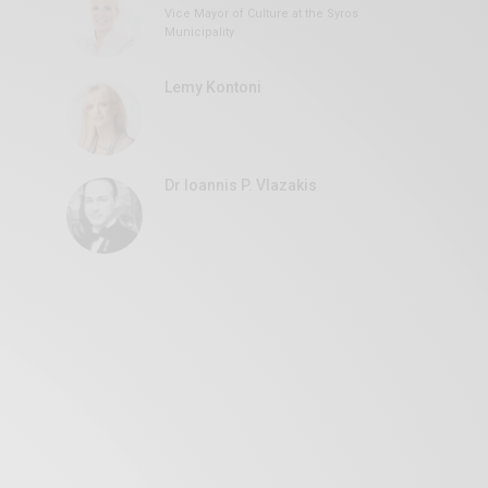
Vice Mayor of Culture at the Syros
Municipality
Lemy Kontoni
Dr Ioannis P. Vlazakis