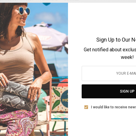
Sign Up to Our N
Get notified about exclu
week!
ARTS & LIFESTYLE
Ο Μικρός Πρίγκιπας, από την Κάρμεν
Ρουγγέρη στο Ίδρυμα Μιχάλης Κακογιάννης
BY
VOLTA MAGAZINE
SIGN UP
25 ΟΚΤΩΒΡΊΟΥ, 2021
2 MINS READ
0 SHARES
I would like to receive new