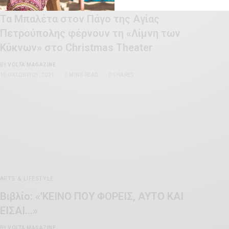
ARTS & LIFESTYLE
Τα Μπαλέτα στον Πάγο της Αγίας
Πετρούπολης φέρνουν τη «Λίμνη των
Κύκνων» στο Christmas Theater
BY
VOLTA MAGAZINE
15 ΟΚΤΩΒΡΊΟΥ, 2021
2 MINS READ
0 SHARES
ARTS & LIFESTYLE
Βιβλίο: «’ΚΕΙΝΟ ΠΟΥ ΦΟΡΕΙΣ, ΑΥΤΟ ΚΑΙ
ΕΙΣΑΙ…»
BY
VOLTA MAGAZINE