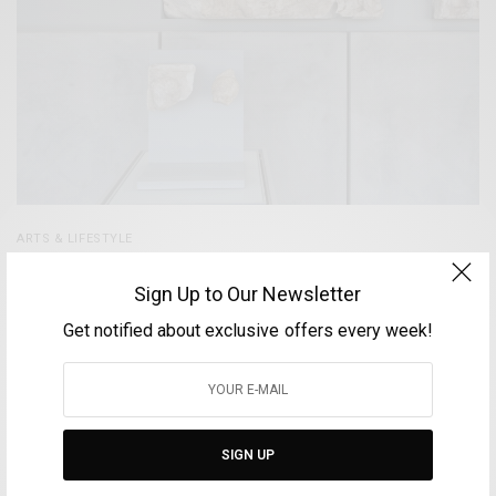
ARTS & LIFESTYLE
Δέκα θραύσματα του Παρθενώνα αποδόθηκαν από
Sign Up to Our Newsletter
το Εθνικό Αρχαιολογικό Μουσείο στο Μουσείο
Ακρόπολης
Get notified about exclusive offers every week!
BY
VOLTA MAGAZINE
4 ΙΑΝΟΥΑΡΊΟΥ, 2022
3 MINS READ
0 SHARES
SIGN UP