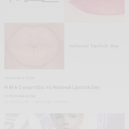
ΟΜΟΡΦΊΑ & ΥΓΕΊΑ
Η M·A·C γιορτάζει τη National Lipstick Day
BY
VOLTA MAGAZINE
28 ΙΟΥΛΊΟΥ, 2021
2 MINS READ
0 SHARES